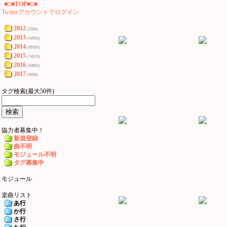
■□■TOP■□■
Twitterアカウントでログイン
2012
(3564)
2013
(54945)
2014
(99506)
2015
(74818)
2016
(50892)
2017
(4868)
タグ検索(最大50件)
協力者募集中！
新規登録
曲不明
モジュール不明
タグ募集中
モジュール
楽曲リスト
あ行
か行
さ行