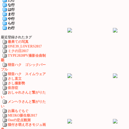
た行
な行
は行
ま行
や行
ら行
わ行
最近登録されたタグ
最果ての写真
ONE39_LOVERS2017
ミクの日2017
TYPE2020PV撮影全曲制
覇
弱音ハク ゴシックパー
プル
弱音ハク スイムウェア
さし直立
さし撮影勢
依存症
おしゃれさんと繋がりた
い
メンヘラさんと繋がりた
い
お薬もぐもぐ
MEIKO新生祭2017
Ozeの定点観測
猫付き萌え尽きモジュ画