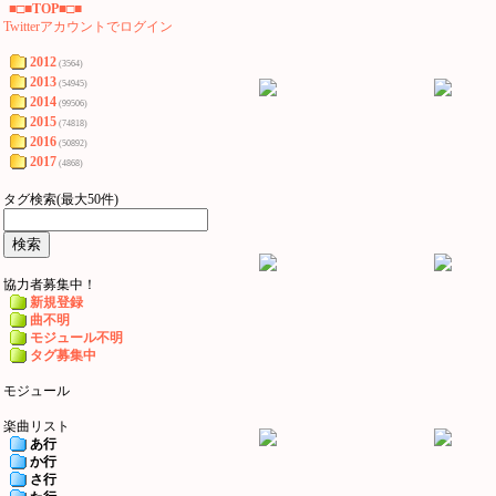
■□■TOP■□■
Twitterアカウントでログイン
2012
(3564)
2013
(54945)
2014
(99506)
2015
(74818)
2016
(50892)
2017
(4868)
タグ検索(最大50件)
協力者募集中！
新規登録
曲不明
モジュール不明
タグ募集中
モジュール
楽曲リスト
あ行
か行
さ行