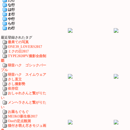
た行
な行
は行
ま行
や行
ら行
わ行
最近登録されたタグ
最果ての写真
ONE39_LOVERS2017
ミクの日2017
TYPE2020PV撮影全曲制
覇
弱音ハク ゴシックパー
プル
弱音ハク スイムウェア
さし直立
さし撮影勢
依存症
おしゃれさんと繋がりた
い
メンヘラさんと繋がりた
い
お薬もぐもぐ
MEIKO新生祭2017
Ozeの定点観測
猫付き萌え尽きモジュ画