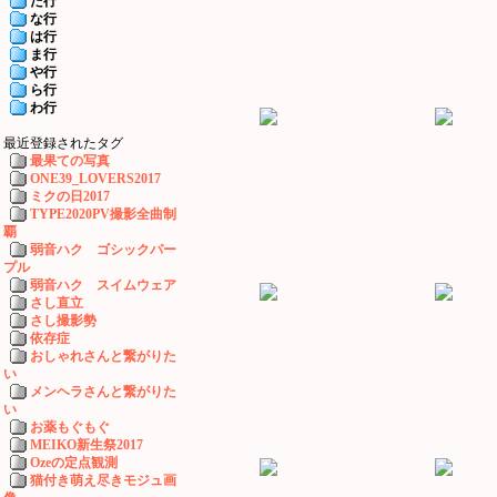
た行
な行
は行
ま行
や行
ら行
わ行
最近登録されたタグ
最果ての写真
ONE39_LOVERS2017
ミクの日2017
TYPE2020PV撮影全曲制
覇
弱音ハク ゴシックパー
プル
弱音ハク スイムウェア
さし直立
さし撮影勢
依存症
おしゃれさんと繋がりた
い
メンヘラさんと繋がりた
い
お薬もぐもぐ
MEIKO新生祭2017
Ozeの定点観測
猫付き萌え尽きモジュ画