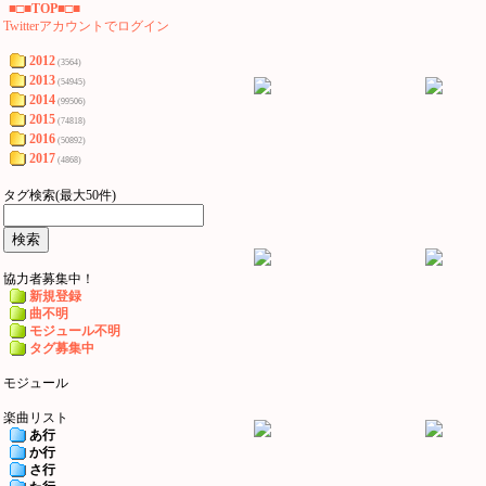
■□■TOP■□■
Twitterアカウントでログイン
2012
(3564)
2013
(54945)
2014
(99506)
2015
(74818)
2016
(50892)
2017
(4868)
タグ検索(最大50件)
協力者募集中！
新規登録
曲不明
モジュール不明
タグ募集中
モジュール
楽曲リスト
あ行
か行
さ行