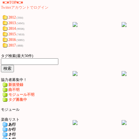
■□■TOP■□■
Twitterアカウントでログイン
2012
(3564)
2013
(54945)
2014
(99506)
2015
(74818)
2016
(50892)
2017
(4868)
タグ検索(最大50件)
協力者募集中！
新規登録
曲不明
モジュール不明
タグ募集中
モジュール
楽曲リスト
あ行
か行
さ行