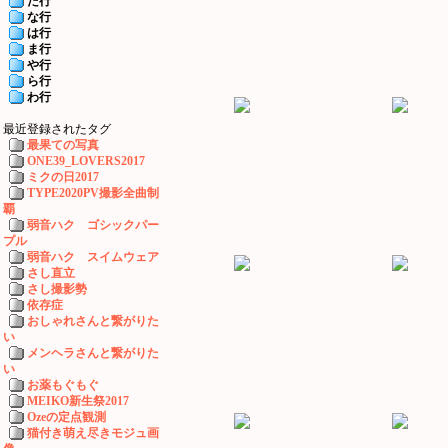
た行
な行
は行
ま行
や行
ら行
わ行
最近登録されたタグ
最果ての写真
ONE39_LOVERS2017
ミクの日2017
TYPE2020PV撮影全曲制
覇
弱音ハク ゴシックパー
プル
弱音ハク スイムウェア
さし直立
さし撮影勢
依存症
おしゃれさんと繋がりた
い
メンヘラさんと繋がりた
い
お薬もぐもぐ
MEIKO新生祭2017
Ozeの定点観測
猫付き萌え尽きモジュ画