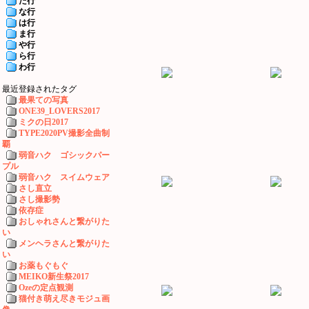
た行
な行
は行
ま行
や行
ら行
わ行
最近登録されたタグ
最果ての写真
ONE39_LOVERS2017
ミクの日2017
TYPE2020PV撮影全曲制
覇
弱音ハク ゴシックパー
プル
弱音ハク スイムウェア
さし直立
さし撮影勢
依存症
おしゃれさんと繋がりた
い
メンヘラさんと繋がりた
い
お薬もぐもぐ
MEIKO新生祭2017
Ozeの定点観測
猫付き萌え尽きモジュ画