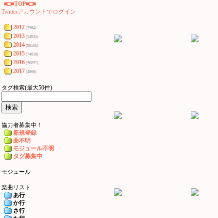
■□■TOP■□■
Twitterアカウントでログイン
2012
(3564)
2013
(54945)
2014
(99506)
2015
(74818)
2016
(50892)
2017
(4868)
タグ検索(最大50件)
協力者募集中！
新規登録
曲不明
モジュール不明
タグ募集中
モジュール
楽曲リスト
あ行
か行
さ行