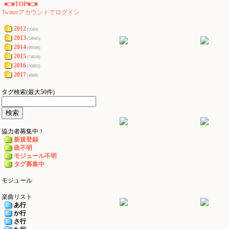
■□■TOP■□■
Twitterアカウントでログイン
2012
(3564)
2013
(54945)
2014
(99506)
2015
(74818)
2016
(50892)
2017
(4868)
タグ検索(最大50件)
協力者募集中！
新規登録
曲不明
モジュール不明
タグ募集中
モジュール
楽曲リスト
あ行
か行
さ行