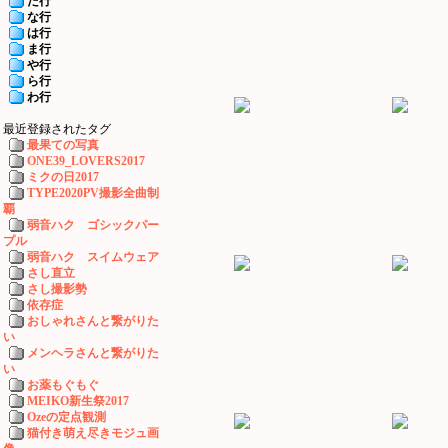
た行
な行
は行
ま行
や行
ら行
わ行
最近登録されたタグ
最果ての写真
ONE39_LOVERS2017
ミクの日2017
TYPE2020PV撮影全曲制
覇
弱音ハク ゴシックパー
プル
弱音ハク スイムウェア
さし直立
さし撮影勢
依存症
おしゃれさんと繋がりた
い
メンヘラさんと繋がりた
い
お薬もぐもぐ
MEIKO新生祭2017
Ozeの定点観測
猫付き萌え尽きモジュ画