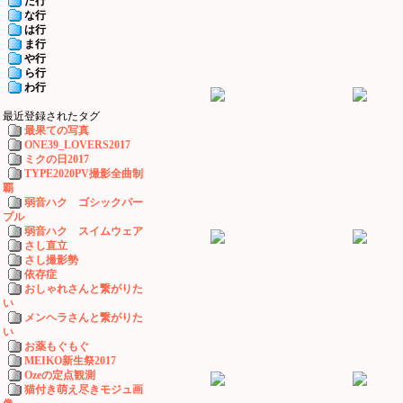
た行
な行
は行
ま行
や行
ら行
わ行
最近登録されたタグ
最果ての写真
ONE39_LOVERS2017
ミクの日2017
TYPE2020PV撮影全曲制
覇
弱音ハク ゴシックパー
プル
弱音ハク スイムウェア
さし直立
さし撮影勢
依存症
おしゃれさんと繋がりた
い
メンヘラさんと繋がりた
い
お薬もぐもぐ
MEIKO新生祭2017
Ozeの定点観測
猫付き萌え尽きモジュ画