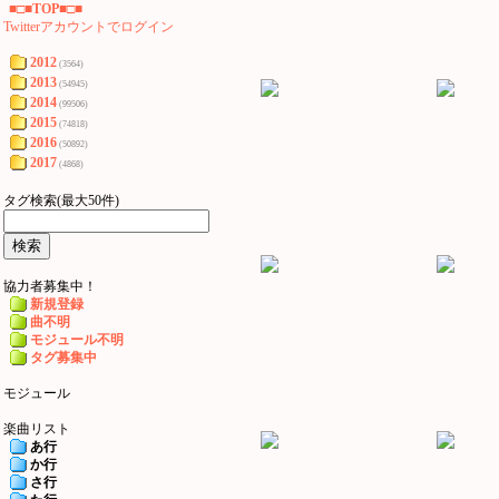
■□■TOP■□■
Twitterアカウントでログイン
2012
(3564)
2013
(54945)
2014
(99506)
2015
(74818)
2016
(50892)
2017
(4868)
タグ検索(最大50件)
協力者募集中！
新規登録
曲不明
モジュール不明
タグ募集中
モジュール
楽曲リスト
あ行
か行
さ行