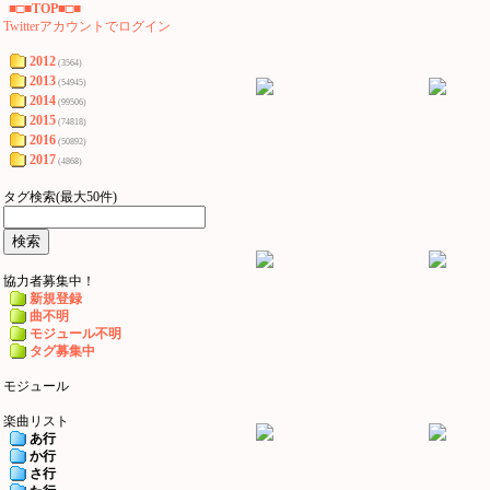
■□■TOP■□■
Twitterアカウントでログイン
2012
(3564)
2013
(54945)
2014
(99506)
2015
(74818)
2016
(50892)
2017
(4868)
タグ検索(最大50件)
協力者募集中！
新規登録
曲不明
モジュール不明
タグ募集中
モジュール
楽曲リスト
あ行
か行
さ行