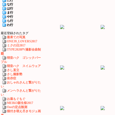
た行
な行
は行
ま行
や行
ら行
わ行
最近登録されたタグ
最果ての写真
ONE39_LOVERS2017
ミクの日2017
TYPE2020PV撮影全曲制
覇
弱音ハク ゴシックパー
プル
弱音ハク スイムウェア
さし直立
さし撮影勢
依存症
おしゃれさんと繋がりた
い
メンヘラさんと繋がりた
い
お薬もぐもぐ
MEIKO新生祭2017
Ozeの定点観測
猫付き萌え尽きモジュ画